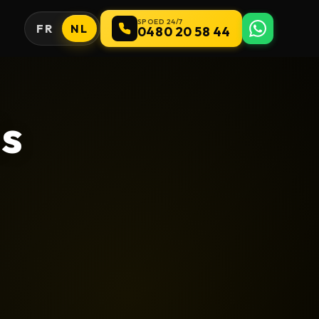
SPOED 24/7
FR
NL
0480 20 58 44
ls