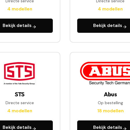
Directe service
Directe service
4 modellen
4 modellen
Bekijk details
Bekijk details
STS
Abus
Directe service
Op bestelling
4 modellen
18 modellen
Bekijk details
Bekijk details