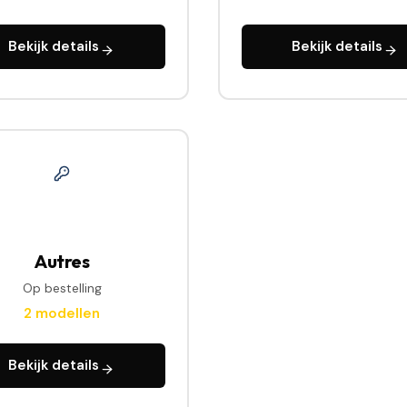
Bekijk details
Bekijk details
Autres
Op bestelling
2 modellen
Bekijk details