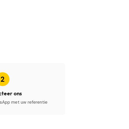
2
teer ons
tsApp met uw referentie