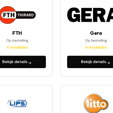
FTH
Gera
Op bestelling
Op bestelling
4 modellen
4 modellen
Bekijk details
Bekijk details