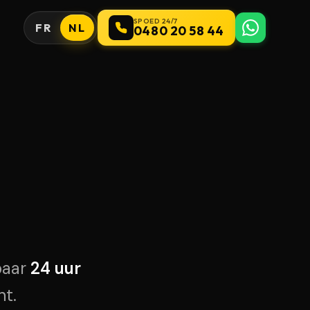
SPOED 24/7
FR
NL
0480 20 58 44
baar
24 uur
ht.