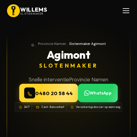
WILLEMS
SLOTENMAKER
Provincie Namen
Slotenmaker Agimont
Home
Provincie Namen
Agimont
SLOTENMAKER
Snelle interventie
Provincie Namen
0480 20 58 44
WhatsApp
24/7
Cash · Bancontact
Verzekeringsdossier op aanvraag