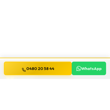
0480 20 58 44
WhatsApp
WILLEMS
SLOTENMAKER
Slotenmaker dag en nacht beschikbaar in
heel België.