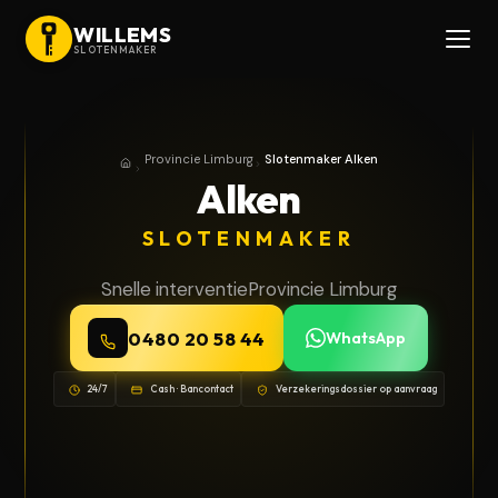
WILLEMS
SLOTENMAKER
Provincie Limburg
Slotenmaker Alken
Home
Provincie Limburg
Alken
SLOTENMAKER
Snelle interventie
Provincie Limburg
0480 20 58 44
WhatsApp
24/7
Cash · Bancontact
Verzekeringsdossier op aanvraag