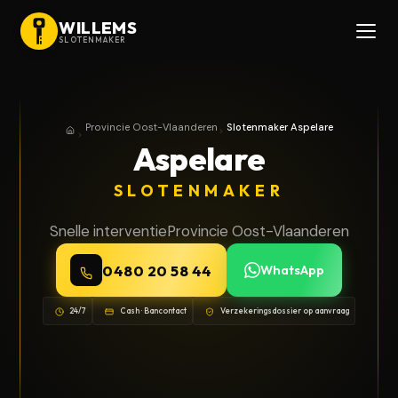
WILLEMS
SLOTENMAKER
Provincie Oost-Vlaanderen
Slotenmaker Aspelare
Home
Provincie Oost-Vlaanderen
Aspelare
SLOTENMAKER
Snelle interventie
Provincie Oost-Vlaanderen
0480 20 58 44
WhatsApp
24/7
Cash · Bancontact
Verzekeringsdossier op aanvraag