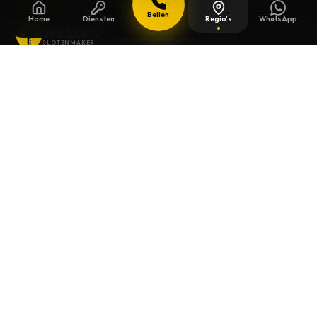
Bellen
Home
Diensten
Regio's
WhatsApp
WILLEMS
SLOTENMAKER
Slotenmaker dag en nacht beschikbaar in
heel België.
SNELLE LINKS
Home
Diensten
Gids
Contact
Over ons