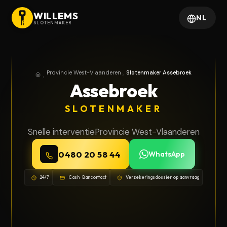
WILLEMS
NL
SLOTENMAKER
Provincie West-Vlaanderen
Slotenmaker Assebroek
Home
Provincie West-Vlaanderen
Assebroek
SLOTENMAKER
Snelle interventie
Provincie West-Vlaanderen
0480 20 58 44
WhatsApp
24/7
Cash · Bancontact
Verzekeringsdossier op aanvraag