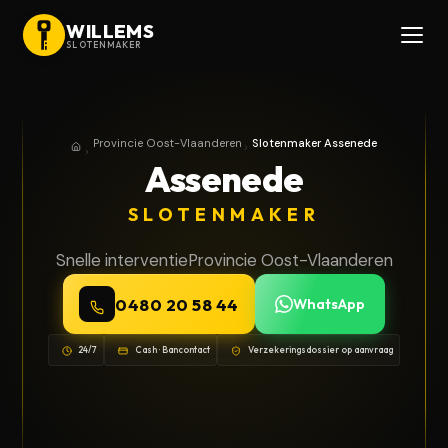
WILLEMS
SLOTENMAKER
Provincie Oost-Vlaanderen
Slotenmaker Assenede
Home
Provincie Oost-Vlaanderen
Assenede
SLOTENMAKER
Snelle interventie
Provincie Oost-Vlaanderen
0480 20 58 44
WhatsApp
24/7
Cash · Bancontact
Verzekeringsdossier op aanvraag