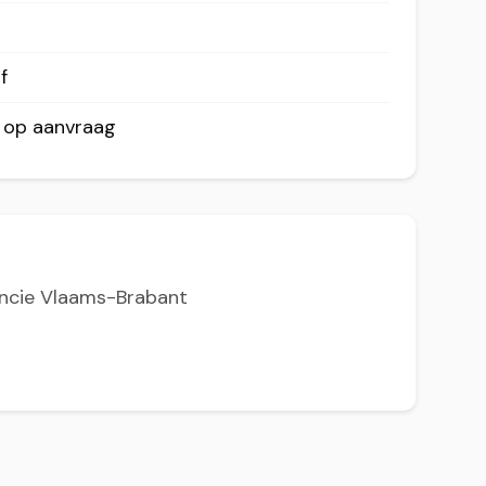
f
r op aanvraag
incie Vlaams-Brabant