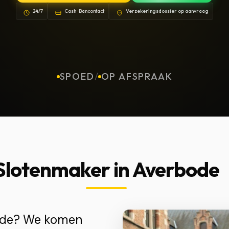
24/7
Cash · Bancontact
Verzekeringsdossier op aanvraag
SPOED
/
OP AFSPRAAK
Slotenmaker in Averbode
bode? We komen