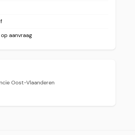
f
r op aanvraag
incie Oost-Vlaanderen