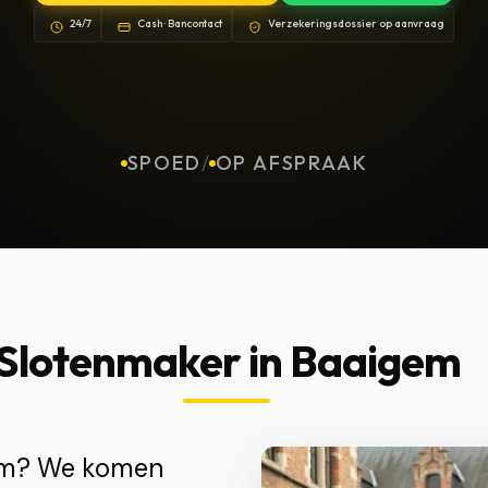
24/7
Cash · Bancontact
Verzekeringsdossier op aanvraag
SPOED
/
OP AFSPRAAK
Slotenmaker in Baaigem
gem? We komen