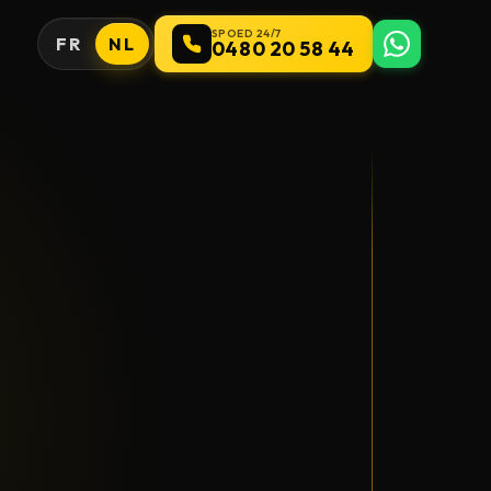
SPOED 24/7
FR
NL
0480 20 58 44