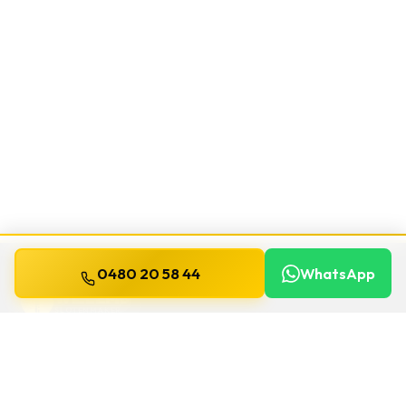
0480 20 58 44
WhatsApp
WILLEMS
SLOTENMAKER
Slotenmaker dag en nacht beschikbaar in
heel België.