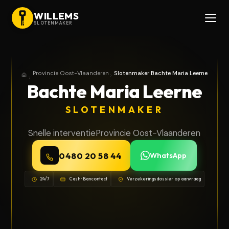
WILLEMS
SLOTENMAKER
Provincie Oost-Vlaanderen
Slotenmaker Bachte Maria Leerne
Home
Provincie Oost-Vlaanderen
Bachte Maria Leerne
SLOTENMAKER
Snelle interventie
Provincie Oost-Vlaanderen
0480 20 58 44
WhatsApp
24/7
Cash · Bancontact
Verzekeringsdossier op aanvraag