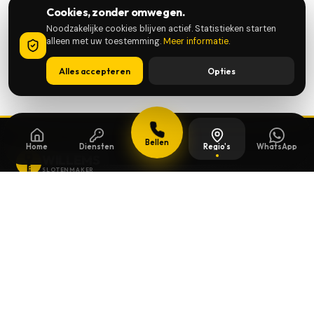
Cookies, zonder omwegen.
Noodzakelijke cookies blijven actief. Statistieken starten
alleen met uw toestemming.
Meer informatie
.
Alles accepteren
Opties
Bellen
Home
Diensten
Regio's
WhatsApp
WILLEMS
SLOTENMAKER
Slotenmaker dag en nacht beschikbaar in
heel België.
SNELLE LINKS