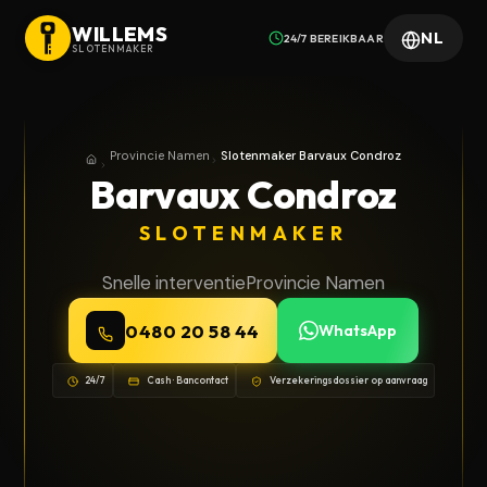
WILLEMS
NL
24/7 BEREIKBAAR
SLOTENMAKER
Provincie Namen
Slotenmaker Barvaux Condroz
Home
Provincie Namen
Barvaux Condroz
SLOTENMAKER
Snelle interventie
Provincie Namen
0480 20 58 44
WhatsApp
24/7
Cash · Bancontact
Verzekeringsdossier op aanvraag