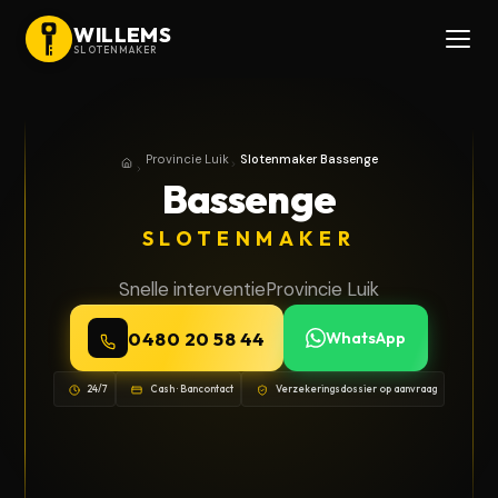
WILLEMS
SLOTENMAKER
Provincie Luik
Slotenmaker Bassenge
Home
Provincie Luik
Bassenge
SLOTENMAKER
Snelle interventie
Provincie Luik
0480 20 58 44
WhatsApp
24/7
Cash · Bancontact
Verzekeringsdossier op aanvraag