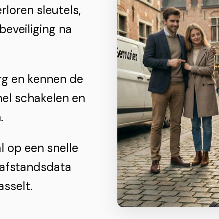
rloren sleutels,
beveiliging na
rg en kennen de
el schakelen en
.
 op een snelle
 afstandsdata
sselt.