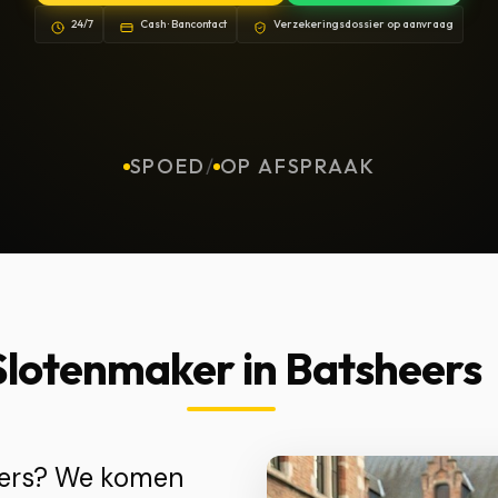
24/7
Cash · Bancontact
Verzekeringsdossier op aanvraag
SPOED
/
OP AFSPRAAK
Slotenmaker in Batsheers
eers? We komen