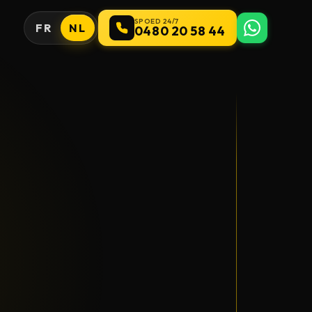
SPOED 24/7
FR
NL
0480 20 58 44