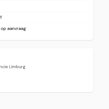
f
r op aanvraag
incie Limburg