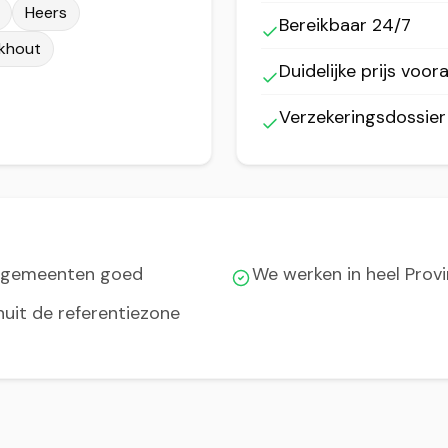
Heers
Bereikbaar 24/7
khout
Duidelijke prijs voora
Verzekeringsdossie
e gemeenten goed
We werken in heel Prov
nuit de referentiezone