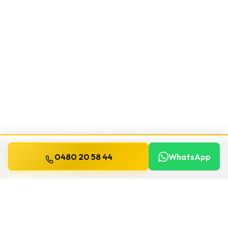
0480 20 58 44
WhatsApp
WILLEMS
SLOTENMAKER
Slotenmaker dag en nacht beschikbaar in
heel België.