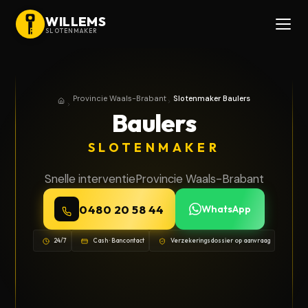
WILLEMS
SLOTENMAKER
Provincie Waals-Brabant
Slotenmaker Baulers
Home
Provincie Waals-Brabant
Baulers
SLOTENMAKER
Snelle interventie
Provincie Waals-Brabant
0480 20 58 44
WhatsApp
24/7
Cash · Bancontact
Verzekeringsdossier op aanvraag