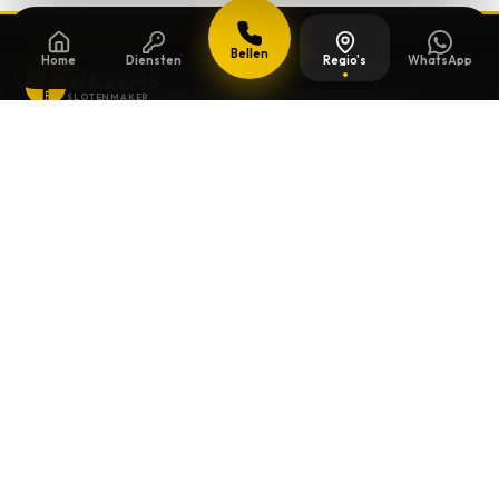
Bellen
Home
Diensten
Regio's
WhatsApp
WILLEMS
SLOTENMAKER
Slotenmaker dag en nacht beschikbaar in
heel België.
SNELLE LINKS
Home
Diensten
Gids
Contact