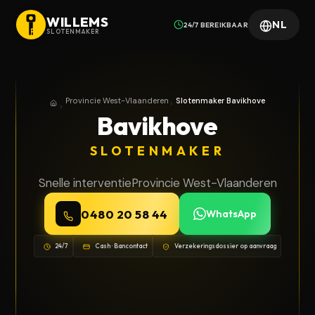
WILLEMS
NL
24/7 BEREIKBAAR
SLOTENMAKER
Provincie West-Vlaanderen
Slotenmaker Bavikhove
Home
Provincie West-Vlaanderen
Bavikhove
SLOTENMAKER
Snelle interventie
Provincie West-Vlaanderen
0480 20 58 44
WhatsApp
24/7
Cash · Bancontact
Verzekeringsdossier op aanvraag