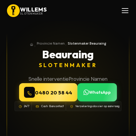
WILLEMS
SLOTENMAKER
Provincie Namen
Slotenmaker Beauraing
Home
Provincie Namen
Beauraing
SLOTENMAKER
Snelle interventie
Provincie Namen
0480 20 58 44
WhatsApp
24/7
Cash · Bancontact
Verzekeringsdossier op aanvraag