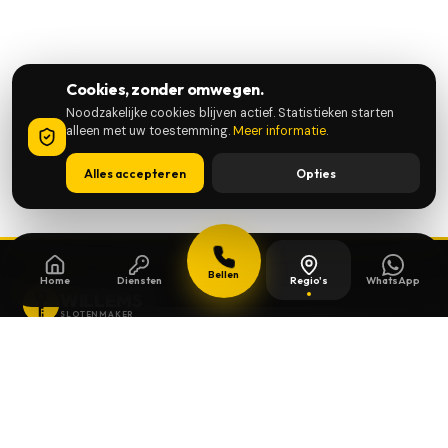
Cookies, zonder omwegen.
Noodzakelijke cookies blijven actief. Statistieken starten
alleen met uw toestemming.
Meer informatie
.
Alles accepteren
Opties
Bellen
Home
Diensten
Regio's
WhatsApp
WILLEMS
SLOTENMAKER
Slotenmaker dag en nacht beschikbaar in
heel België.