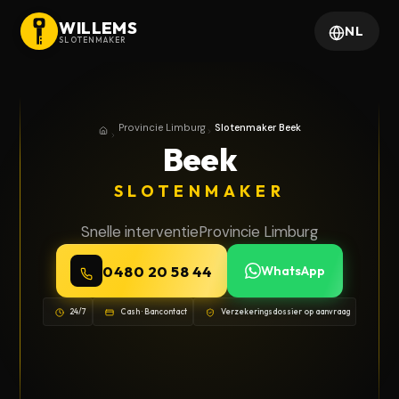
WILLEMS
NL
SLOTENMAKER
Provincie Limburg
Slotenmaker Beek
Home
Provincie Limburg
Beek
SLOTENMAKER
Snelle interventie
Provincie Limburg
0480 20 58 44
WhatsApp
24/7
Cash · Bancontact
Verzekeringsdossier op aanvraag