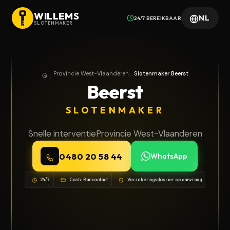
WILLEMS
NL
24/7 BEREIKBAAR
SLOTENMAKER
Provincie West-Vlaanderen
Slotenmaker Beerst
Home
Provincie West-Vlaanderen
Beerst
SLOTENMAKER
Snelle interventie
Provincie West-Vlaanderen
0480 20 58 44
WhatsApp
24/7
Cash · Bancontact
Verzekeringsdossier op aanvraag