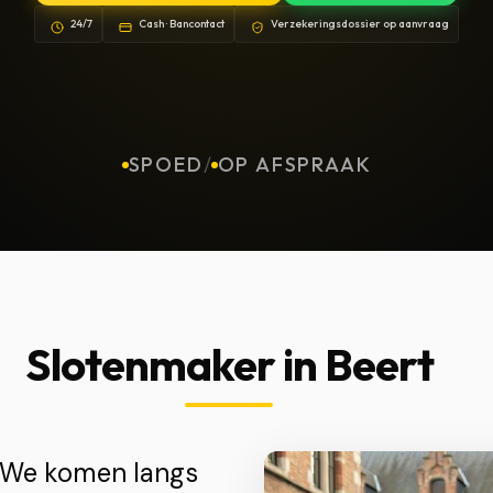
24/7
Cash · Bancontact
Verzekeringsdossier op aanvraag
SPOED
/
OP AFSPRAAK
Slotenmaker in Beert
? We komen langs