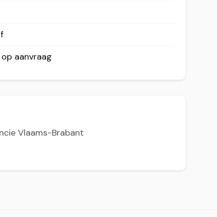
f
r op aanvraag
incie Vlaams-Brabant