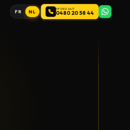
SPOED 24/7
FR
NL
0480 20 58 44