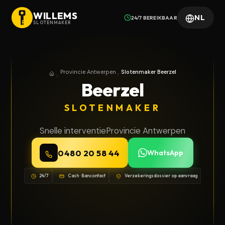
WILLEMS
NL
24/7 BEREIKBAAR
SLOTENMAKER
Provincie Antwerpen
Slotenmaker Beerzel
Home
Provincie Antwerpen
Beerzel
SLOTENMAKER
Snelle interventie
Provincie Antwerpen
0480 20 58 44
WhatsApp
24/7
Cash · Bancontact
Verzekeringsdossier op aanvraag