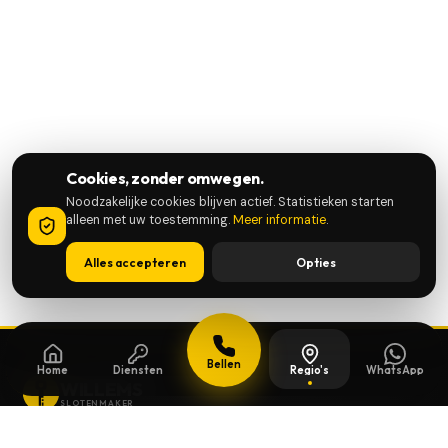
Cookies, zonder omwegen.
Noodzakelijke cookies blijven actief. Statistieken starten
alleen met uw toestemming.
Meer informatie
.
Alles accepteren
Opties
Bellen
Home
Diensten
Regio's
WhatsApp
WILLEMS
SLOTENMAKER
Slotenmaker dag en nacht beschikbaar in