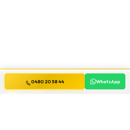
0480 20 58 44
WhatsApp
WILLEMS
SLOTENMAKER
Slotenmaker dag en nacht beschikbaar in
heel België.