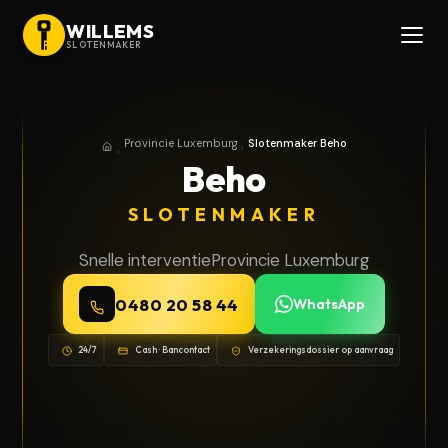
WILLEMS
SLOTENMAKER
Provincie Luxemburg
Slotenmaker Beho
Home
Provincie Luxemburg
Beho
SLOTENMAKER
Snelle interventie
Provincie Luxemburg
0480 20 58 44
WhatsApp
24/7
Cash · Bancontact
Verzekeringsdossier op aanvraag