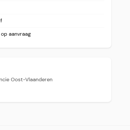
f
r op aanvraag
incie Oost-Vlaanderen