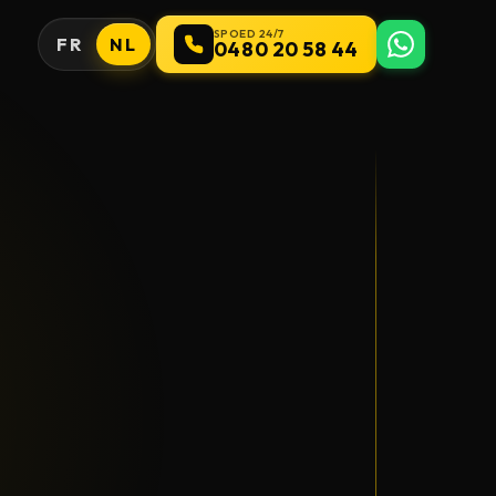
SPOED 24/7
FR
NL
0480 20 58 44