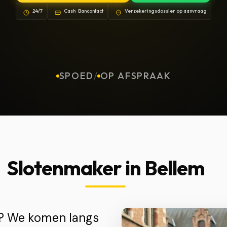
24/7
Cash · Bancontact
Verzekeringsdossier op aanvraag
SPOED
/
OP AFSPRAAK
Slotenmaker in Bellem
m? We komen langs