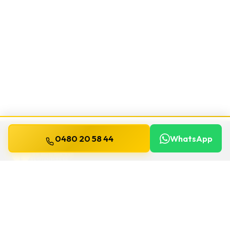
0480 20 58 44
WhatsApp
WILLEMS
SLOTENMAKER
Slotenmaker dag en nacht beschikbaar in
heel België.