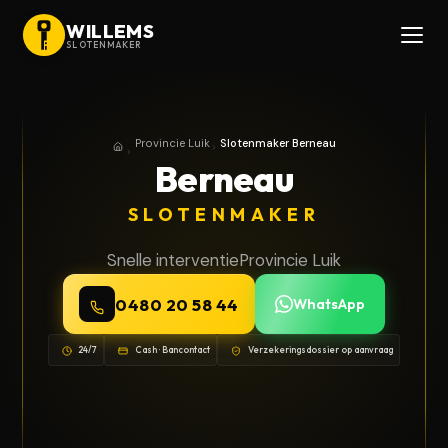
WILLEMS
SLOTENMAKER
Provincie Luik
Slotenmaker Berneau
Home
Provincie Luik
Berneau
SLOTENMAKER
Snelle interventie
Provincie Luik
0480 20 58 44
WhatsApp
24/7
Cash · Bancontact
Verzekeringsdossier op aanvraag