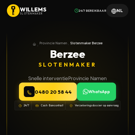
WILLEMS
NL
24/7 BEREIKBAAR
SLOTENMAKER
Provincie Namen
Slotenmaker Berzee
Home
Provincie Namen
Berzee
SLOTENMAKER
Snelle interventie
Provincie Namen
0480 20 58 44
WhatsApp
24/7
Cash · Bancontact
Verzekeringsdossier op aanvraag