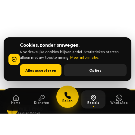
Cookies, zonder omwegen.
Noodzakelijke cookies blijven actief. Statistieken starten
alleen met uw toestemming.
Meer informatie
.
Alles accepteren
Opties
Bellen
Home
Diensten
Regio's
WhatsApp
WILLEMS
SLOTENMAKER
Slotenmaker dag en nacht beschikbaar in
heel België.