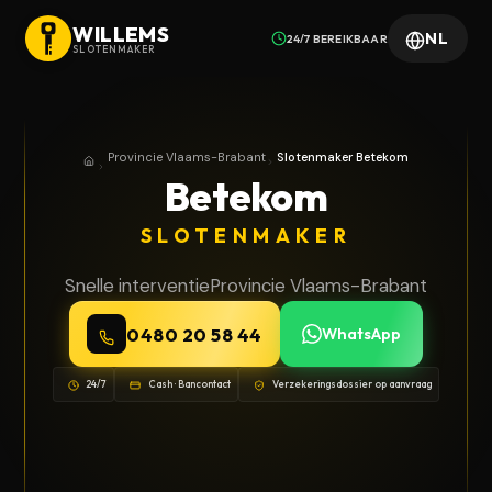
WILLEMS
NL
24/7 BEREIKBAAR
SLOTENMAKER
Provincie Vlaams-Brabant
Slotenmaker Betekom
Home
Provincie Vlaams-Brabant
Betekom
SLOTENMAKER
Snelle interventie
Provincie Vlaams-Brabant
0480 20 58 44
WhatsApp
24/7
Cash · Bancontact
Verzekeringsdossier op aanvraag