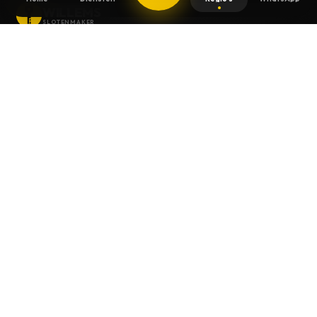
WILLEMS
SLOTENMAKER
Slotenmaker dag en nacht beschikbaar in
heel België.
SNELLE LINKS
Home
Diensten
Gids
Contact
Over ons