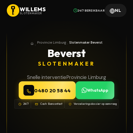
WILLEMS
NL
24/7 BEREIKBAAR
SLOTENMAKER
Provincie Limburg
Slotenmaker Beverst
Home
Provincie Limburg
Beverst
SLOTENMAKER
Snelle interventie
Provincie Limburg
0480 20 58 44
WhatsApp
24/7
Cash · Bancontact
Verzekeringsdossier op aanvraag