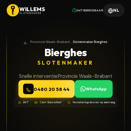
WILLEMS
NL
24/7 BEREIKBAAR
SLOTENMAKER
Provincie Waals-Brabant
Slotenmaker Bierghes
Home
Provincie Waals-Brabant
Bierghes
SLOTENMAKER
Snelle interventie
Provincie Waals-Brabant
0480 20 58 44
WhatsApp
24/7
Cash · Bancontact
Verzekeringsdossier op aanvraag