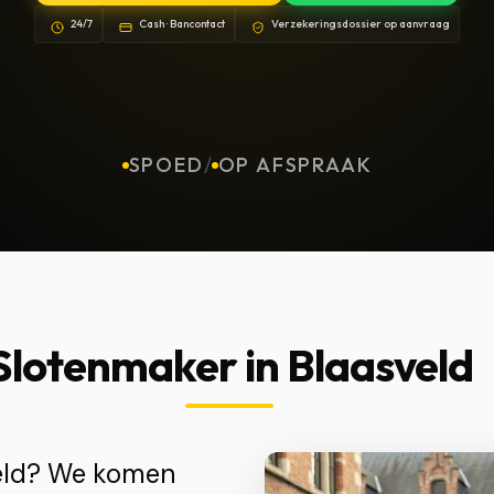
24/7
Cash · Bancontact
Verzekeringsdossier op aanvraag
SPOED
/
OP AFSPRAAK
Slotenmaker in Blaasveld
veld? We komen