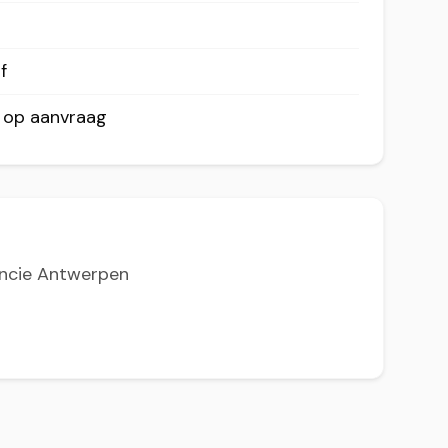
f
r op aanvraag
incie Antwerpen