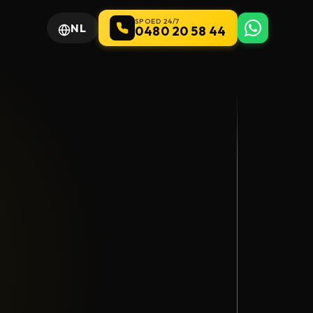
SPOED 24/7
NL
0480 20 58 44