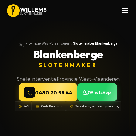
WILLEMS
SLOTENMAKER
Provincie West-Vlaanderen
Slotenmaker Blankenberge
Home
Provincie West-Vlaanderen
Blankenberge
SLOTENMAKER
Snelle interventie
Provincie West-Vlaanderen
0480 20 58 44
WhatsApp
24/7
Cash · Bancontact
Verzekeringsdossier op aanvraag