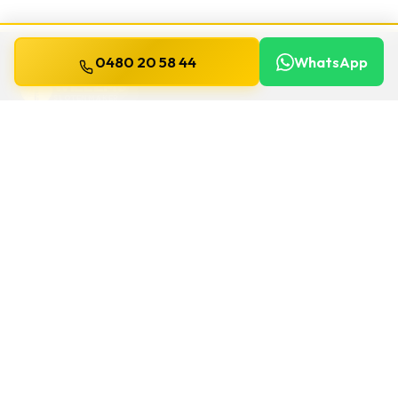
0480 20 58 44
WhatsApp
WILLEMS
SLOTENMAKER
Slotenmaker dag en nacht beschikbaar in
heel België.
SNELLE LINKS
Home
Diensten
Gids