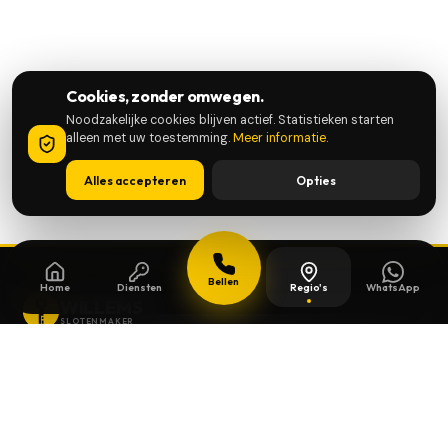
Cookies, zonder omwegen.
Noodzakelijke cookies blijven actief. Statistieken starten
alleen met uw toestemming.
Meer informatie
.
Alles accepteren
Opties
Bellen
Home
Diensten
Regio's
WhatsApp
WILLEMS
SLOTENMAKER
Slotenmaker dag en nacht beschikbaar in
heel België.