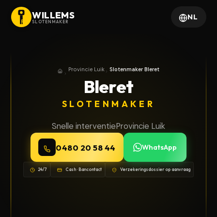
WILLEMS
NL
SLOTENMAKER
Provincie Luik
Slotenmaker Bleret
Home
Provincie Luik
Bleret
SLOTENMAKER
Snelle interventie
Provincie Luik
0480 20 58 44
WhatsApp
24/7
Cash · Bancontact
Verzekeringsdossier op aanvraag