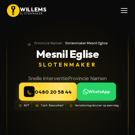
WILLEMS
SLOTENMAKER
Provincie Namen
Slotenmaker Mesnil Eglise
Home
Provincie Namen
Mesnil Eglise
SLOTENMAKER
Snelle interventie
Provincie Namen
0480 20 58 44
WhatsApp
24/7
Cash · Bancontact
Verzekeringsdossier op aanvraag