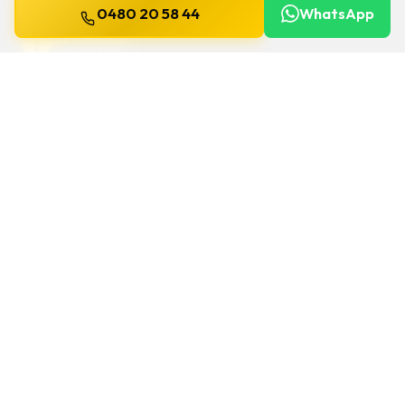
0480 20 58 44
WhatsApp
WILLEMS
SLOTENMAKER
Slotenmaker dag en nacht beschikbaar in
heel België.
SNELLE LINKS
Home
Diensten
Gids
Contact
Over ons