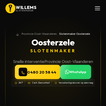
WILLEMS
SLOTENMAKER
Provincie Oost-Vlaanderen
Slotenmaker Oosterzele
Home
Provincie Oost-Vlaanderen
Oosterzele
SLOTENMAKER
Snelle interventie
Provincie Oost-Vlaanderen
0480 20 58 44
WhatsApp
24/7
Cash · Bancontact
Verzekeringsdossier op aanvraag