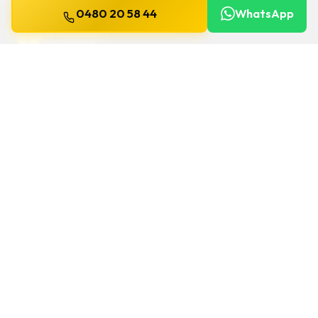
0480 20 58 44
WhatsApp
WILLEMS
SLOTENMAKER
Slotenmaker dag en nacht beschikbaar in
heel België.
SNELLE LINKS
Home
Diensten
Gids
Contact
Over ons