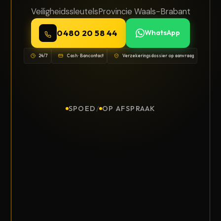
Veiligheidssleutels
Provincie Waals-Brabant
0480 20 58 44
WhatsApp
24/7
Cash · Bancontact
Verzekeringsdossier op aanvraag
SPOED
/
OP AFSPRAAK