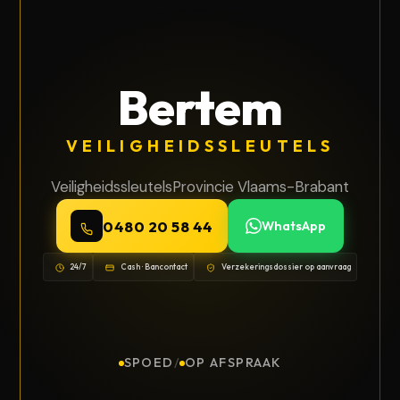
Bertem
VEILIGHEIDSSLEUTELS
Veiligheidssleutels
Provincie Vlaams-Brabant
0480 20 58 44
WhatsApp
24/7
Cash · Bancontact
Verzekeringsdossier op aanvraag
SPOED
/
OP AFSPRAAK