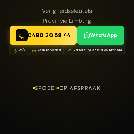
Veiligheidssleutels
Provincie Limburg
0480 20 58 44
WhatsApp
24/7
Cash · Bancontact
Verzekeringsdossier op aanvraag
SPOED
/
OP AFSPRAAK