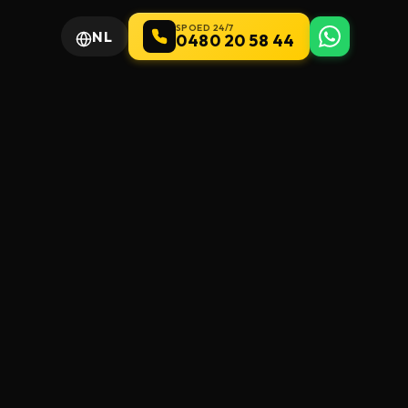
SPOED 24/7
NL
0480 20 58 44