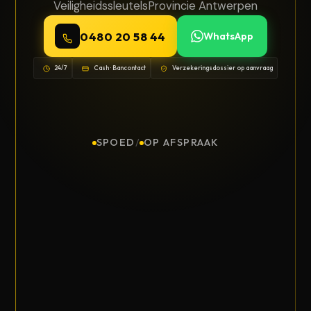
Veiligheidssleutels
Provincie Antwerpen
0480 20 58 44
WhatsApp
24/7
Cash · Bancontact
Verzekeringsdossier op aanvraag
SPOED
/
OP AFSPRAAK