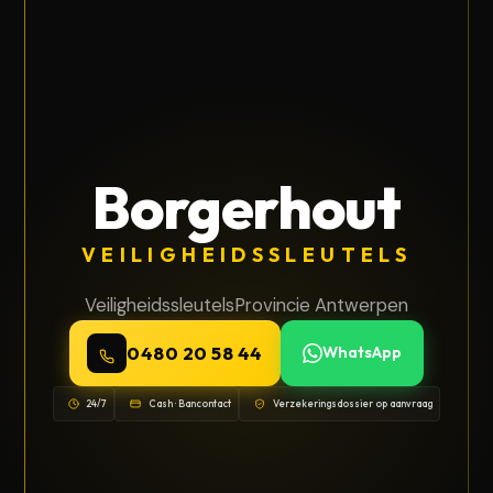
Borgerhout
VEILIGHEIDSSLEUTELS
Veiligheidssleutels
Provincie Antwerpen
0480 20 58 44
WhatsApp
24/7
Cash · Bancontact
Verzekeringsdossier op aanvraag