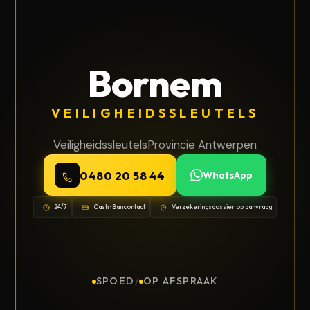
Bornem
VEILIGHEIDSSLEUTELS
Veiligheidssleutels
Provincie Antwerpen
0480 20 58 44
WhatsApp
24/7
Cash · Bancontact
Verzekeringsdossier op aanvraag
SPOED
/
OP AFSPRAAK