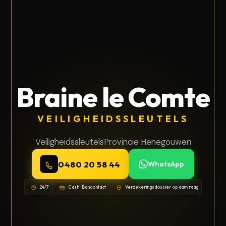
Braine le Comte
VEILIGHEIDSSLEUTELS
Veiligheidssleutels
Provincie Henegouwen
0480 20 58 44
WhatsApp
24/7
Cash · Bancontact
Verzekeringsdossier op aanvraag