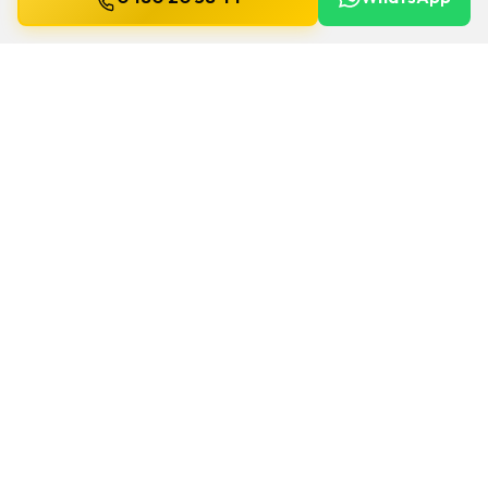
Bijgewerkt op
13 juli 2026
Veiligheidssleutels in Braine le
Comte
Beschermde sleutels kopieert u niet zomaar
bij de eerste de beste. We controleren het
model, de eigendomskaart en leveren een
nette duplicatie.
Voor interventies in Braine le Comte rekenen