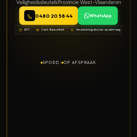
Veiligheidssleutels
Provincie West-Vlaanderen
0480 20 58 44
WhatsApp
24/7
Cash · Bancontact
Verzekeringsdossier op aanvraag
SPOED
/
OP AFSPRAAK