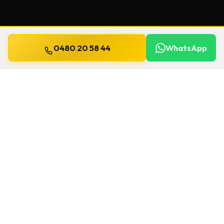
0480 20 58 44
WhatsApp
Bijgewerkt op
13 juli 2026
Veiligheidssleutels in Bree
Beschermde sleutels kopieert u niet zomaar
bij de eerste de beste. We controleren het
model, de eigendomskaart en leveren een