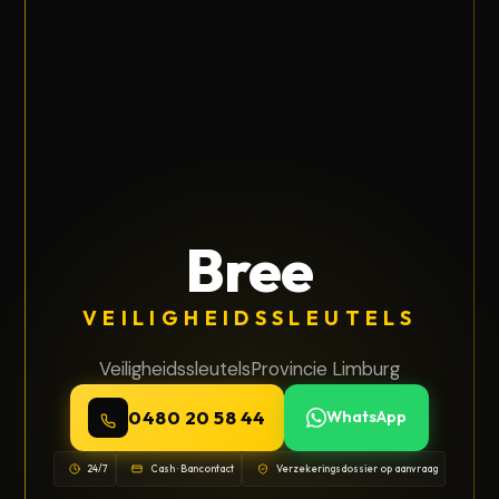
Bree
VEILIGHEIDSSLEUTELS
Veiligheidssleutels
Provincie Limburg
0480 20 58 44
WhatsApp
24/7
Cash · Bancontact
Verzekeringsdossier op aanvraag