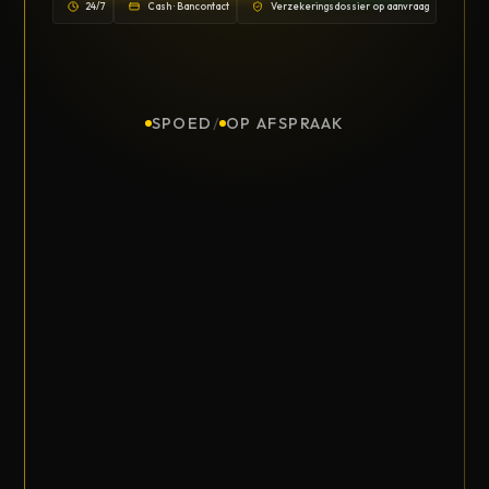
24/7
Cash · Bancontact
Verzekeringsdossier op aanvraag
SPOED
/
OP AFSPRAAK