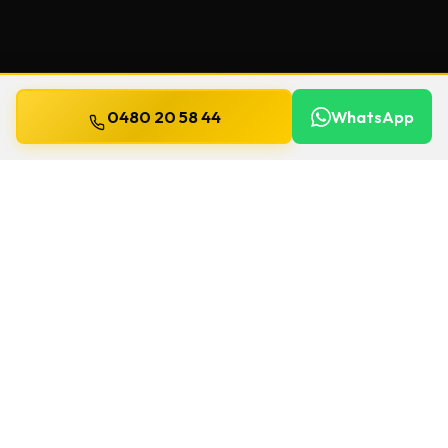
0480 20 58 44
WhatsApp
Bijgewerkt op
13 juli 2026
Veiligheidssleutels in Chapelle Lez
Herlaimont
Beschermde sleutels kopieert u niet zomaar