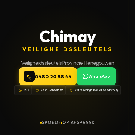
Chimay
VEILIGHEIDSSLEUTELS
Veiligheidssleutels
Provincie Henegouwen
0480 20 58 44
WhatsApp
24/7
Cash · Bancontact
Verzekeringsdossier op aanvraag
SPOED
/
OP AFSPRAAK