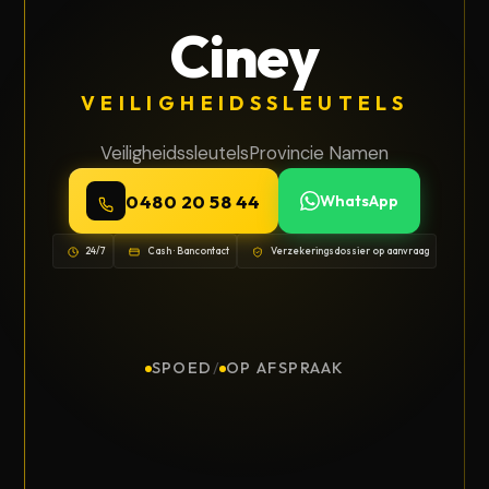
Ciney
VEILIGHEIDSSLEUTELS
Veiligheidssleutels
Provincie Namen
0480 20 58 44
WhatsApp
24/7
Cash · Bancontact
Verzekeringsdossier op aanvraag
SPOED
/
OP AFSPRAAK