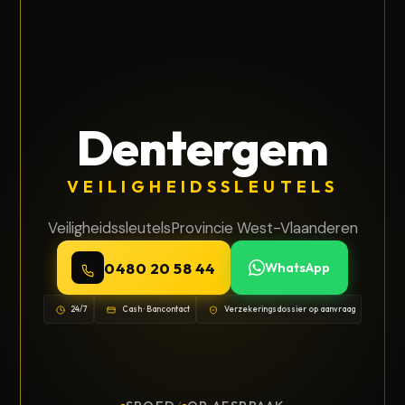
Dentergem
VEILIGHEIDSSLEUTELS
Veiligheidssleutels
Provincie West-Vlaanderen
0480 20 58 44
WhatsApp
24/7
Cash · Bancontact
Verzekeringsdossier op aanvraag