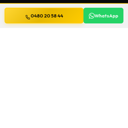
0480 20 58 44
WhatsApp
Bijgewerkt op
13 juli 2026
Veiligheidssleutels in Destelbergen
Beschermde sleutels kopieert u niet zomaar
bij de eerste de beste. We controleren het
model, de eigendomskaart en leveren een
nette duplicatie.
Voor interventies in Destelbergen rekenen we