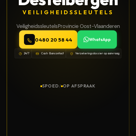
VEILIGHEIDSSLEUTELS
Veiligheidssleutels
Provincie Oost-Vlaanderen
0480 20 58 44
WhatsApp
24/7
Cash · Bancontact
Verzekeringsdossier op aanvraag
SPOED
/
OP AFSPRAAK