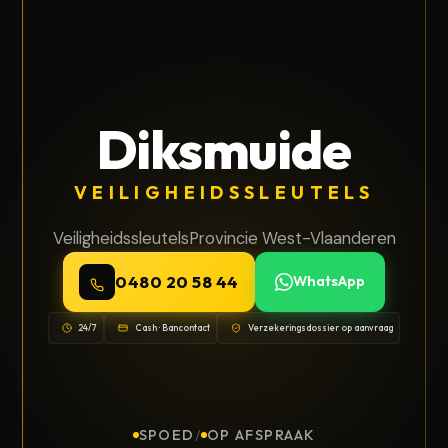
Diksmuide
VEILIGHEIDSSLEUTELS
Veiligheidssleutels
Provincie West-Vlaanderen
0480 20 58 44
WhatsApp
24/7
Cash · Bancontact
Verzekeringsdossier op aanvraag
SPOED
/
OP AFSPRAAK