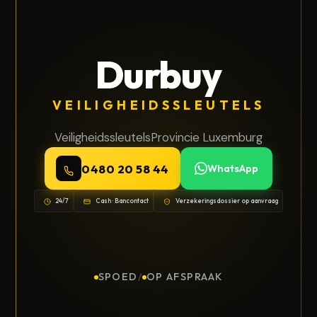
Durbuy
VEILIGHEIDSSLEUTELS
Veiligheidssleutels
Provincie Luxemburg
0480 20 58 44
WhatsApp
24/7
Cash · Bancontact
Verzekeringsdossier op aanvraag
SPOED
/
OP AFSPRAAK