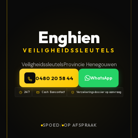
Enghien
VEILIGHEIDSSLEUTELS
Veiligheidssleutels
Provincie Henegouwen
0480 20 58 44
WhatsApp
24/7
Cash · Bancontact
Verzekeringsdossier op aanvraag
SPOED
/
OP AFSPRAAK