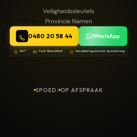
Veiligheidssleutels
Provincie Namen
0480 20 58 44
WhatsApp
24/7
Cash · Bancontact
Verzekeringsdossier op aanvraag
SPOED
/
OP AFSPRAAK