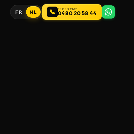
SPOED 24/7
FR
NL
0480 20 58 44